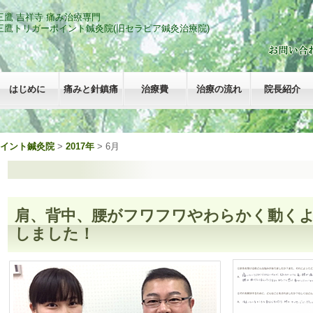
三鷹 吉祥寺 痛み治療専門
三鷹トリガーポイント鍼灸院
(旧セラピア鍼灸治療院)
はじめに
痛みと針鎮痛
治療費
治療の流れ
院長紹介
ポイント鍼灸院
>
2017年
>
6月
肩、背中、腰がフワフワやわらかく動く
しました！