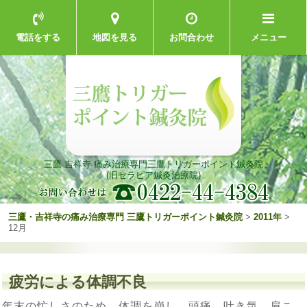
電話をする
地図を見る
お問合わせ
メニュー
三鷹 吉祥寺 痛み治療専門
三鷹トリガーポイント鍼灸院
(旧セラピア鍼灸治療院)
三鷹・吉祥寺の痛み治療専門 三鷹トリガーポイント鍼灸院
>
2011年
>
12月
疲労による体調不良
年末の忙しさのため、体調を崩し、頭痛、吐き気、肩こ