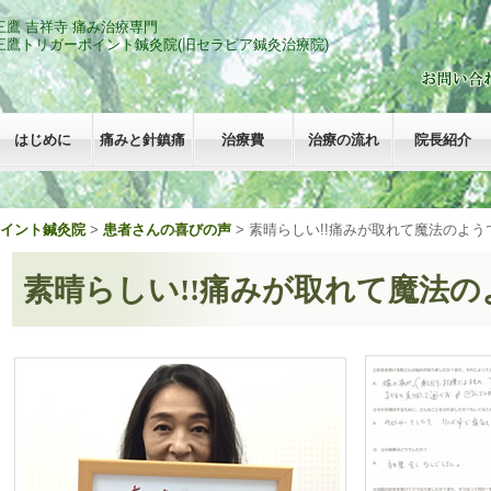
三鷹 吉祥寺 痛み治療専門
三鷹トリガーポイント鍼灸院
(旧セラピア鍼灸治療院)
はじめに
痛みと針鎮痛
治療費
治療の流れ
院長紹介
ポイント鍼灸院
>
患者さんの喜びの声
>
素晴らしい!!痛みが取れて魔法のようで
素晴らしい!!痛みが取れて魔法のよ