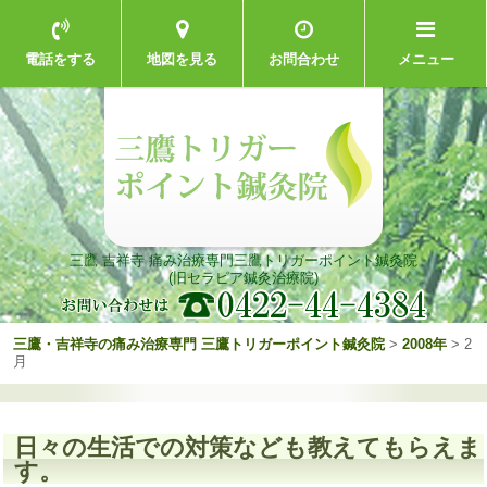
電話をする
地図を見る
お問合わせ
メニュー
三鷹 吉祥寺 痛み治療専門
三鷹トリガーポイント鍼灸院
(旧セラピア鍼灸治療院)
三鷹・吉祥寺の痛み治療専門 三鷹トリガーポイント鍼灸院
>
2008年
>
2
月
日々の生活での対策なども教えてもらえま
す。