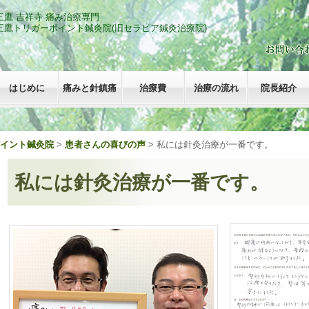
三鷹 吉祥寺 痛み治療専門
三鷹トリガーポイント鍼灸院
(旧セラピア鍼灸治療院)
はじめに
痛みと針鎮痛
治療費
治療の流れ
院長紹介
ポイント鍼灸院
>
患者さんの喜びの声
>
私には針灸治療が一番です。
私には針灸治療が一番です。