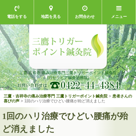
電話をする
地図を見る
お問合わせ
メニュー
三鷹 吉祥寺 痛み治療専門
三鷹トリガーポイント鍼灸院
(旧セラピア鍼灸治療院)
三鷹・吉祥寺の痛み治療専門 三鷹トリガーポイント鍼灸院
>
患者さんの
喜びの声
>
1回のハリ治療でひどい腰痛が殆ど消えました
1回のハリ治療でひどい腰痛が殆
ど消えました